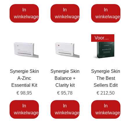
In
In
In
winkelwagen
winkelwagen
winkelwagen
Voordeel 25%
Synergie Skin
Synergie Skin
Synergie Skin
A-Zinc
Balance +
The Best
Essential Kit
Clarity kit
Sellers Edit
Prijs
Prijs
Prijs
€ 98,95
€ 95,78
€ 212,50
In
In
In
winkelwagen
winkelwagen
winkelwagen