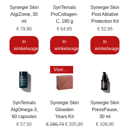
Synergie Skin
SynTernals
Synergie Skin
AlgiZome, 30
ProCollagen-
Post Ablative
ml
C, 180 g
Protection Kit
Prijs
Prijs
Prijs
€ 79,90
€ 64,95
€ 52,95
In
In
In
winkelwagen
winkelwagen
winkelwagen
Voordeel 20%
SynTernals
Synergie Skin
Synergie Skin
AlgOmega-3,
Glowden
PressPause,
60 capsules
Years Kit
30 ml
Prijs
Normale prijs
Verkoopprijs
Prijs
€ 57,50
€ 286,74
€ 205,90
€ 109,00