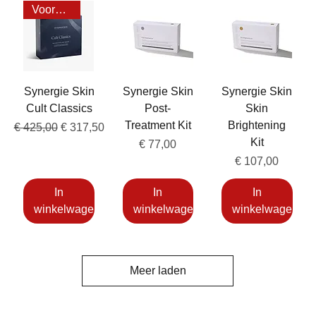
Voordeel 20%
Synergie Skin
Synergie Skin
Synergie Skin
Cult Classics
Post-
Skin
Treatment Kit
Brightening
Normale prijs
Verkoopprijs
€ 425,00
€ 317,50
Kit
Prijs
€ 77,00
Prijs
€ 107,00
In
In
In
winkelwagen
winkelwagen
winkelwagen
Meer laden