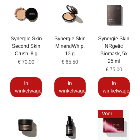
Synergie Skin
Synergie Skin
Synergie Skin
Second Skin
MineralWhip,
NRgetic
Crush, 8 g
13 g
Biomask, 5x
25 ml
Prijs
Prijs
€ 70,00
€ 65,50
Prijs
€ 75,00
In
In
In
winkelwagen
winkelwagen
winkelwagen
Voordeel 22%