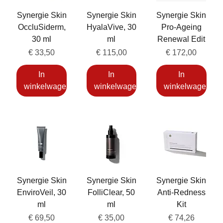
Synergie Skin
Synergie Skin
Synergie Skin
OccluSiderm,
HyalaVive, 30
Pro-Ageing
30 ml
ml
Renewal Edit
Prijs
Prijs
Prijs
€ 33,50
€ 115,00
€ 172,00
In
In
In
winkelwagen
winkelwagen
winkelwagen
Synergie Skin
Synergie Skin
Synergie Skin
EnviroVeil, 30
FolliClear, 50
Anti-Redness
ml
ml
Kit
Prijs
Prijs
Prijs
€ 69,50
€ 35,00
€ 74,26