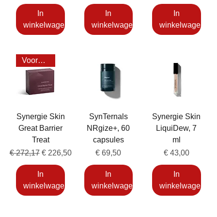
In
In
In
winkelwagen
winkelwagen
winkelwagen
Voordeel 20%
Synergie Skin
SynTernals
Synergie Skin
Great Barrier
NRgize+, 60
LiquiDew, 7
Treat
capsules
ml
Normale prijs
Verkoopprijs
Prijs
Prijs
€ 272,17
€ 226,50
€ 69,50
€ 43,00
In
In
In
winkelwagen
winkelwagen
winkelwagen