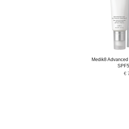
Snel 
Medik8 Advanced 
SPF5
Pri
€ 