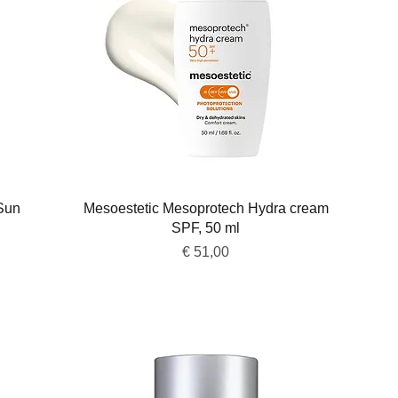
Snel overzicht
Sun
Mesoestetic Mesoprotech Hydra cream
SPF, 50 ml
Prijs
€ 51,00