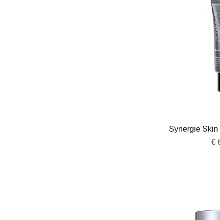
Snel 
Synergie Skin 
Pri
€ 