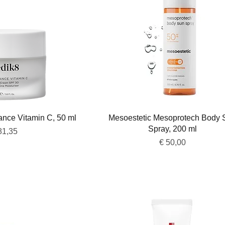
overzicht
Snel overzicht
ance Vitamin C, 50 ml
Mesoestetic Mesoprotech Body 
Spray, 200 ml
js
81,35
Prijs
€ 50,00