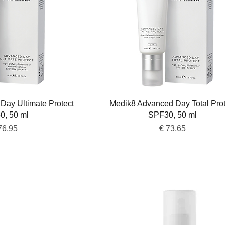
overzicht
Snel overzicht
Day Ultimate Protect
Medik8 Advanced Day Total Prot
0, 50 ml
SPF30, 50 ml
js
Prijs
76,95
€ 73,65