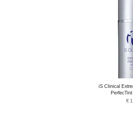
Snel 
iS Clinical Ext
PerfecTint
Pri
€ 