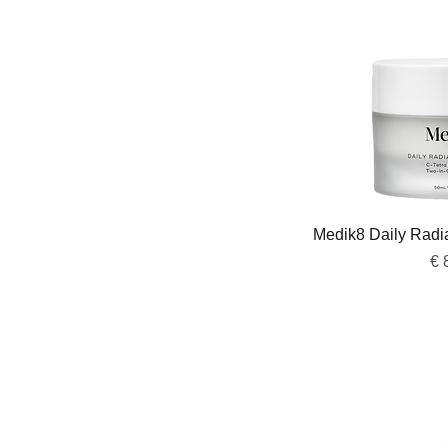
Snel 
Medik8 Daily Radi
Pri
€ 