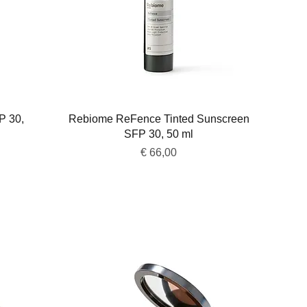
Snel overzicht
P 30,
Rebiome ReFence Tinted Sunscreen
SFP 30, 50 ml
Prijs
€ 66,00