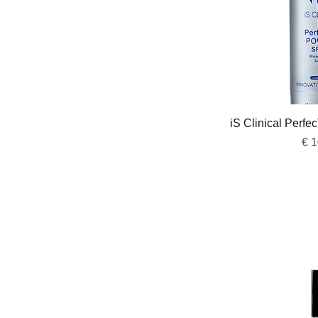
Snel 
iS Clinical Perf
Pri
€ 