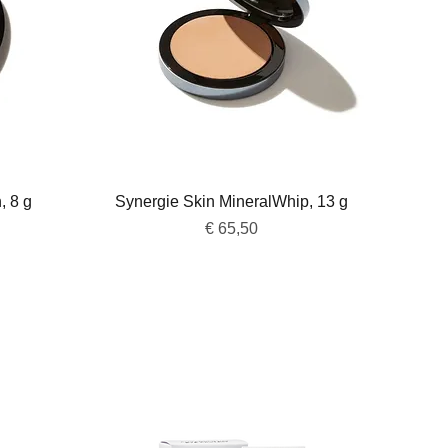
Snel overzicht
, 8 g
Synergie Skin MineralWhip, 13 g
Prijs
€ 65,50