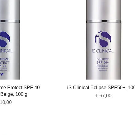
overzicht
Snel overzicht
reme Protect SPF 40
iS Clinical Eclipse SPF50+, 10
 Beige, 100 g
Prijs
€ 67,00
js
110,00