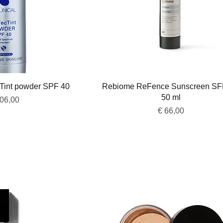
overzicht
Snel overzicht
ecTint powder SPF 40
Rebiome ReFence Sunscreen SF
50 ml
js
106,00
Prijs
€ 66,00