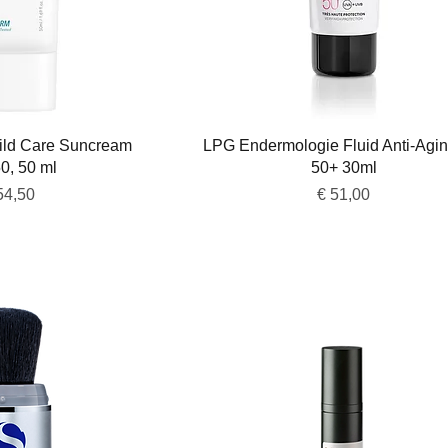
overzicht
Snel overzicht
Mild Care Suncream
LPG Endermologie Fluid Anti-Agi
0, 50 ml
50+ 30ml
js
Prijs
54,50
€ 51,00