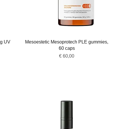
Snel overzicht
ng UV
Mesoestetic Mesoprotech PLE gummies,
60 caps
Prijs
€ 60,00