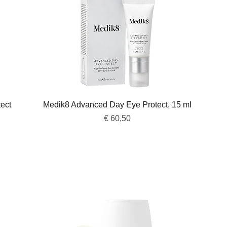
Snel overzicht
ect
Medik8 Advanced Day Eye Protect, 15 ml
Prijs
€ 60,50