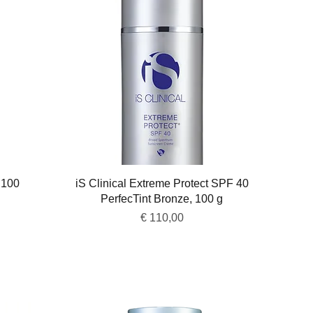
Snel overzicht
 100
iS Clinical Extreme Protect SPF 40
PerfecTint Bronze, 100 g
Prijs
€ 110,00