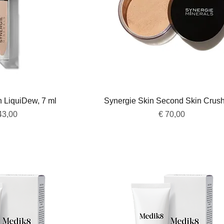
overzicht
Snel overzicht
n LiquiDew, 7 ml
Synergie Skin Second Skin Crush
js
Prijs
43,00
€ 70,00