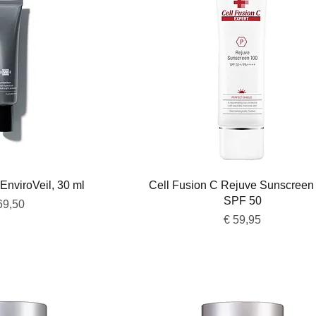
overzicht
Snel overzicht
EnviroVeil, 30 ml
Cell Fusion C Rejuve Sunscreen
SPF 50
js
69,50
Prijs
€ 59,95