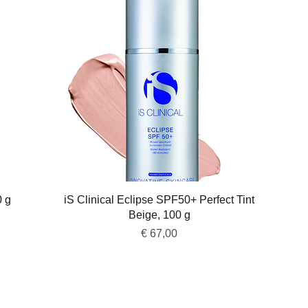
Snel overzicht
0 g
iS Clinical Eclipse SPF50+ Perfect Tint
Beige, 100 g
Prijs
€ 67,00