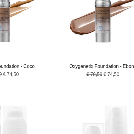
overzicht
Snel overzicht
oundation - Coco
Oxygenetix Foundation - Ebo
e prijs
Verkoopprijs
Normale prijs
Verkoopprijs
0
€ 74,50
€ 78,50
€ 74,50