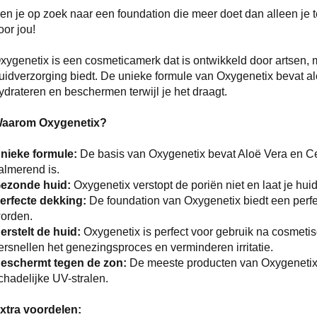
en je op zoek naar een foundation die meer doet dan alleen je 
oor jou!
xygenetix is een cosmeticamerk dat is ontwikkeld door artsen, 
uidverzorging biedt. De unieke formule van Oxygenetix bevat al
ydrateren en beschermen terwijl je het draagt.
aarom Oxygenetix?
nieke formule:
De basis van Oxygenetix bevat Aloë Vera en C
almerend is.
ezonde huid:
Oxygenetix verstopt de poriën niet en laat je hui
erfecte dekking:
De foundation van Oxygenetix biedt een perfect
orden.
erstelt de huid:
Oxygenetix is perfect voor gebruik na cosmet
ersnellen het genezingsproces en verminderen irritatie.
eschermt tegen de zon:
De meeste producten van Oxygenetix 
chadelijke UV-stralen.
xtra voordelen: