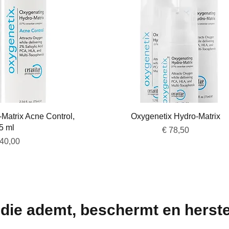
overzicht
Snel overzicht
Matrix Acne Control,
Oxygenetix Hydro-Matrix
5 ml
Prijs
€ 78,50
js
140,00
 die ademt, beschermt en herste