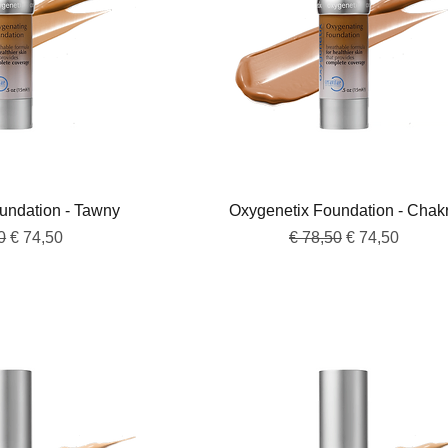
overzicht
Snel overzicht
undation - Tawny
Oxygenetix Foundation - Chak
e prijs
Verkoopprijs
Normale prijs
Verkoopprijs
0
€ 74,50
€ 78,50
€ 74,50