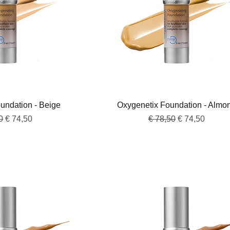
overzicht
Snel overzicht
undation - Beige
Oxygenetix Foundation - Almo
e prijs
Verkoopprijs
Normale prijs
Verkoopprijs
0
€ 74,50
€ 78,50
€ 74,50