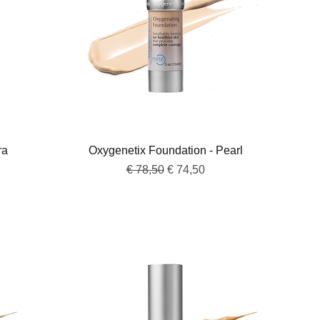
Snel overzicht
ra
Oxygenetix Foundation - Pearl
Normale prijs
Verkoopprijs
€ 78,50
€ 74,50