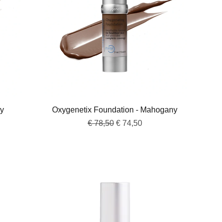
Snel overzicht
ny
Oxygenetix Foundation - Mahogany
Normale prijs
Verkoopprijs
€ 78,50
€ 74,50