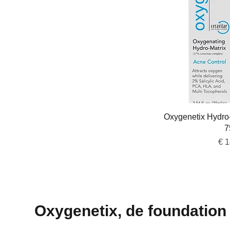
Snel 
Oxygenetix Hydro-
7
Pri
€ 
Oxygenetix, de foundation