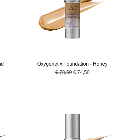
Snel overzicht
nd
Oxygenetix Foundation - Honey
Normale prijs
Verkoopprijs
€ 78,50
€ 74,50