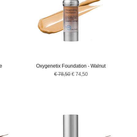
Snel overzicht
e
Oxygenetix Foundation - Walnut
Normale prijs
Verkoopprijs
€ 78,50
€ 74,50