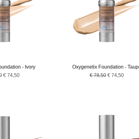
overzicht
Snel overzicht
undation - Ivory
Oxygenetix Foundation - Taup
e prijs
Verkoopprijs
Normale prijs
Verkoopprijs
0
€ 74,50
€ 78,50
€ 74,50