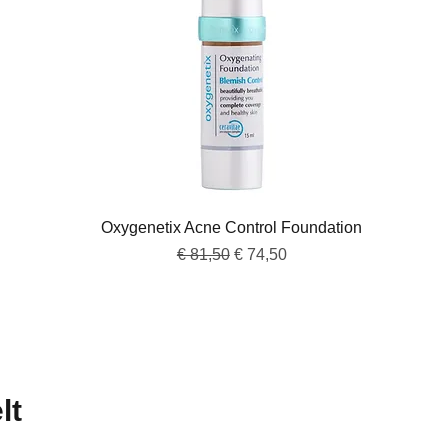
Snel overzicht
Oxygenetix Acne Control Foundation
Normale prijs
Verkoopprijs
€ 81,50
€ 74,50
lt