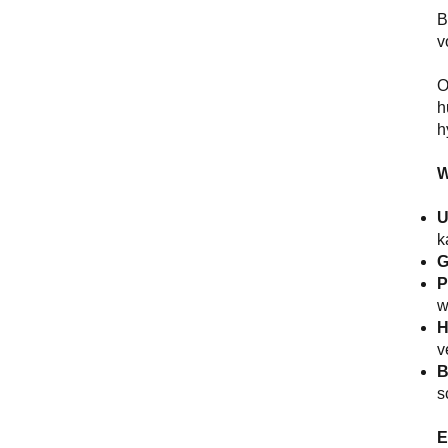
B
v
O
h
h
W
U
k
G
P
w
H
v
B
s
E