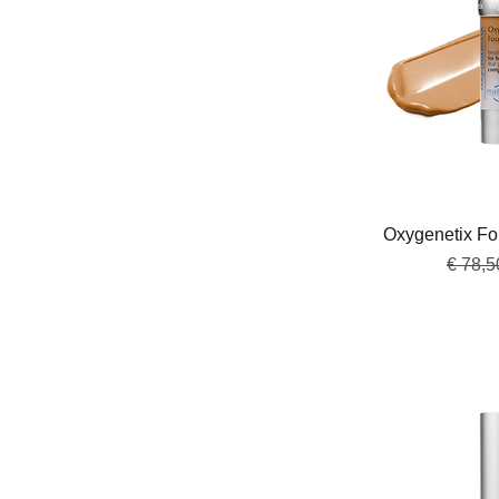
Snel 
Oxygenetix Fo
Normal
€ 78,5