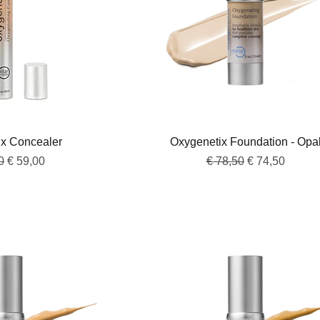
overzicht
Snel overzicht
ix Concealer
Oxygenetix Foundation - Opa
e prijs
Verkoopprijs
Normale prijs
Verkoopprijs
0
€ 59,00
€ 78,50
€ 74,50