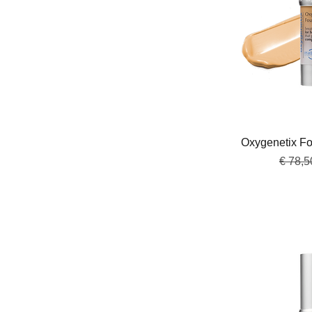
Snel 
Oxygenetix Fo
Normal
€ 78,5