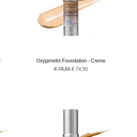
Snel overzicht
l
Oxygenetix Foundation - Creme
Normale prijs
Verkoopprijs
€ 78,50
€ 74,50