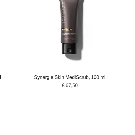
Snel overzicht
l
Synergie Skin MediScrub, 100 ml
Prijs
€ 67,50