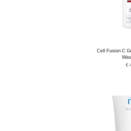
Snel 
Cell Fusion C 
Was
Pri
€ 