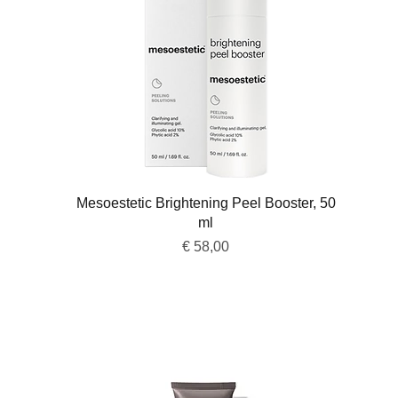
Snel overzicht
Mesoestetic Brightening Peel Booster, 50
ml
Prijs
€ 58,00