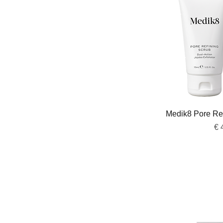
Snel 
Medik8 Pore Ref
Pri
€ 