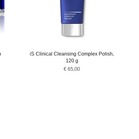
Snel overzicht
m
iS Clinical Cleansing Complex Polish,
120 g
Prijs
€ 65,00