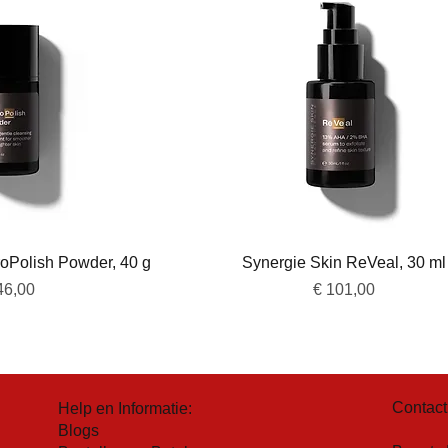
overzicht
Snel overzicht
roPolish Powder, 40 g
Synergie Skin ReVeal, 30 ml
js
Prijs
46,00
€ 101,00
Contact
Help en Informatie:
Blogs