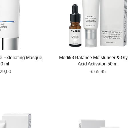
overzicht
Snel overzicht
ive Exfoliating Masque,
Medik8 Balance Moisturiser & Gly
20 ml
Acid Activator, 50 ml
js
Prijs
129,00
€ 65,95