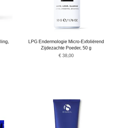
Snel overzicht
ing,
LPG Endermologie Micro-Exfoliërend
Zijdezachte Poeder, 50 g
Prijs
€ 38,00