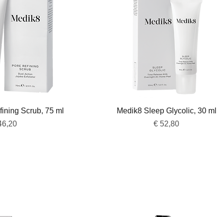
overzicht
Snel overzicht
ining Scrub, 75 ml
Medik8 Sleep Glycolic, 30 ml
js
Prijs
46,20
€ 52,80