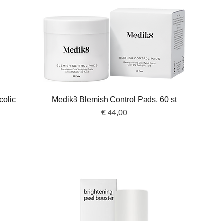
Snel overzicht
colic
Medik8 Blemish Control Pads, 60 st
Prijs
€ 44,00