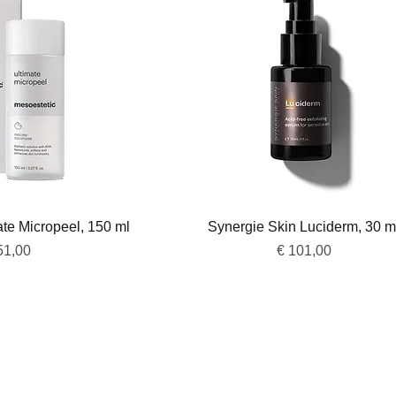
overzicht
Snel overzicht
ate Micropeel, 150 ml
Synergie Skin Luciderm, 30 m
js
Prijs
51,00
€ 101,00