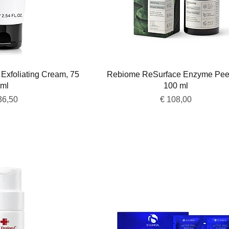
overzicht
Snel overzicht
Exfoliating Cream, 75
Rebiome ReSurface Enzyme Peel
ml
100 ml
js
Prijs
36,50
€ 108,00