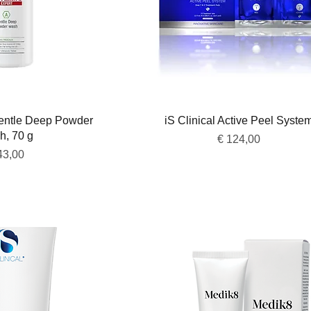
overzicht
Snel overzicht
Gentle Deep Powder
iS Clinical Active Peel Syste
h, 70 g
Prijs
€ 124,00
js
43,00