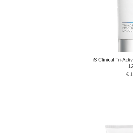
Snel 
iS Clinical Tri-Act
1
Pri
€ 