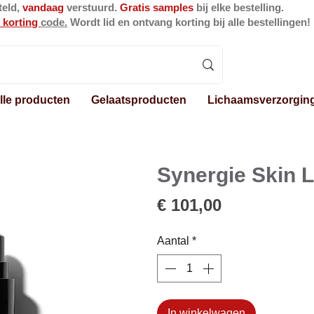
teld,
vandaag
verstuurd.
Gratis samples
bij elke bestelling.
 korting
code.
Wordt lid en ontvang korting bij alle bestellingen!
lle producten
Gelaatsproducten
Lichaamsverzorgin
Synergie Skin 
Prijs
€ 101,00
Aantal
*
In winkelwagen