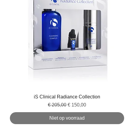
iS Clinical Radiance Collection
Normale prijs
Verkoopprijs
€ 205,00
€ 150,00
Niet op voorraad