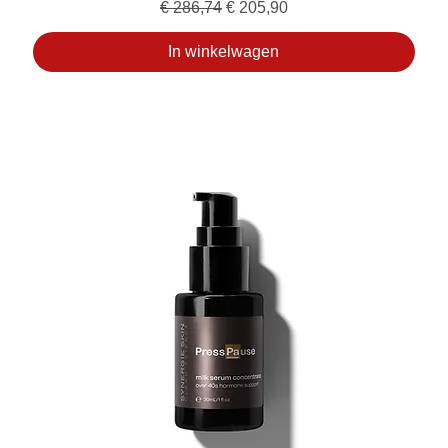
Normale prijs
Verkoopprijs
€ 286,74
€ 205,90
In winkelwagen