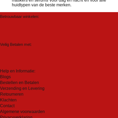
maskers en serums voor dag en nacht en voor alle
huidtypen van de beste merken.
Betrouwbaar winkelen:
Veilig Betalen met:
Help en Informatie:
Blogs
Bestellen en Betalen
Verzending en Levering
Retourneren
Klachten
Contact
Algemene voorwaarden
Privacyverklaring