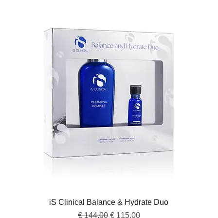
iS Clinical Balance & Hydrate Duo
Normale prijs
Verkoopprijs
€ 144,00
€ 115,00