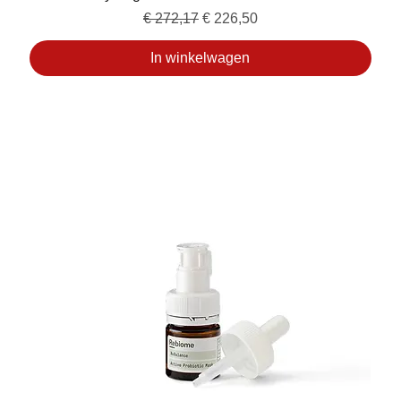
Normale prijs
Verkoopprijs
€ 272,17
€ 226,50
In winkelwagen