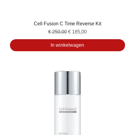
Cell Fusion C Time Reverse Kit
Normale prijs
Verkoopprijs
€ 250,00
€ 185,00
In winkelwagen