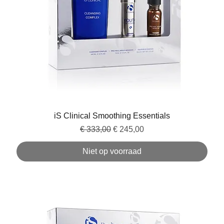
iS Clinical Smoothing Essentials
Normale prijs
Verkoopprijs
€ 333,00
€ 245,00
Niet op voorraad