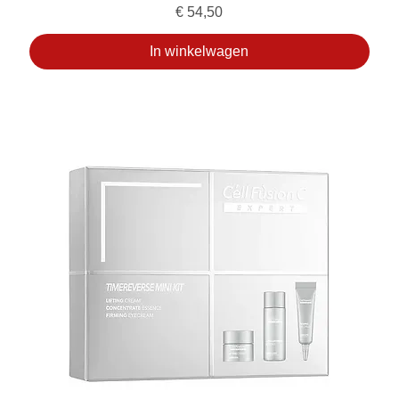
Prijs
€ 54,50
In winkelwagen