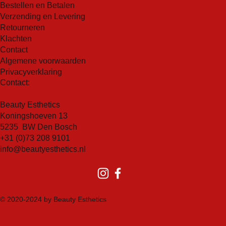
Bestellen en Betalen
het verzachten van ruwheid en het bevorderen van
Verzending en Levering
een gladdere huidstructuur.
Retourneren
Antioxidante bescherming:
De aanwezige
Klachten
antioxidanten in deze essence helpen bij het
Contact
beschermen van de huid tegen schadelijke vrije
Algemene voorwaarden
radicalen, die kunnen leiden tot vroegtijdige
Privacyverklaring
veroudering.
Contact:
Beauty Esthetics
Koningshoeven 13
5235 BW Den Bosch
+31 (0)73 208 9101
info@beautyesthetics.nl
© 2020-2024 by Beauty Esthetics