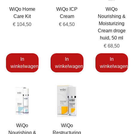
WiQo Home
WiQo ICP
WiQo
Care Kit
Cream
Nourishing &
Moisturizing
Prijs
Prijs
€ 104,50
€ 64,50
Cream droge
huid, 50 ml
Prijs
€ 68,50
In
In
In
winkelwagen
winkelwagen
winkelwagen
WiQo
WiQo
Nourishing &
Restructuring