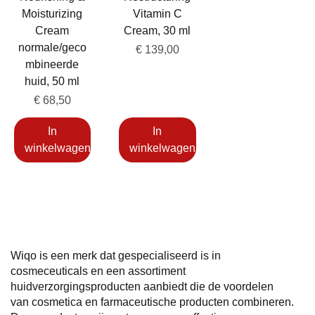
Moisturizing
Vitamin C
Cream
Cream, 30 ml
normale/geco
Prijs
€ 139,00
mbineerde
huid, 50 ml
Prijs
€ 68,50
In
In
winkelwagen
winkelwagen
Wiqo is een merk dat gespecialiseerd is in
cosmeceuticals en een assortiment
huidverzorgingsproducten aanbiedt die de voordelen
van cosmetica en farmaceutische producten combineren.