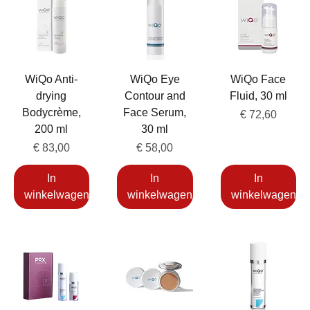
WiQo Anti-
WiQo Eye
WiQo Face
drying
Contour and
Fluid, 30 ml
Bodycrème,
Face Serum,
Prijs
€ 72,60
200 ml
30 ml
Prijs
Prijs
€ 83,00
€ 58,00
In
In
In
winkelwagen
winkelwagen
winkelwagen