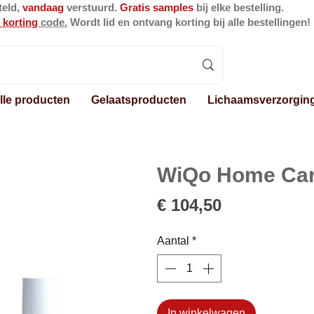
teld,
vandaag
verstuurd.
Gratis samples
bij elke bestelling.
 korting
code.
Wordt lid en ontvang korting bij alle bestellingen!
lle producten
Gelaatsproducten
Lichaamsverzorgin
WiQo Home Car
Prijs
€ 104,50
Aantal
*
In winkelwagen