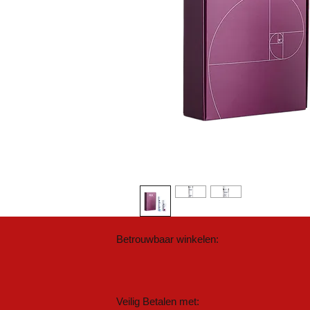
Betrouwbaar winkelen:
Veilig Betalen met: