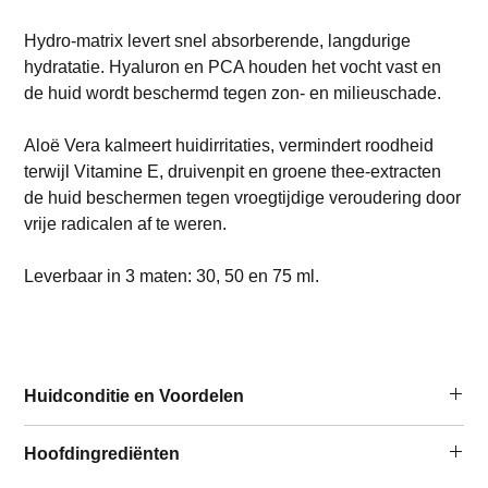
Hydro-matrix levert snel absorberende, langdurige
hydratatie. Hyaluron en PCA houden het vocht vast en
de huid wordt beschermd tegen zon- en milieuschade.
Aloë Vera kalmeert huidirritaties, vermindert roodheid
terwijl Vitamine E, druivenpit en groene thee-extracten
de huid beschermen tegen vroegtijdige veroudering door
vrije radicalen af ​​te weren.
Leverbaar in 3 maten: 30, 50 en 75 ml.
Huidconditie en Voordelen
Te gebruiken voor:
Hoofdingrediënten
Alle huidtypen, inclusief gevoelige huid en na