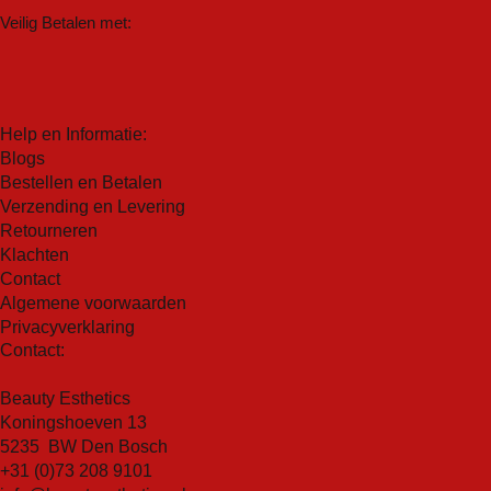
huid
Veilig Betalen met:
Veilig en rustgevend voor de gevoelige huid
Bedekt en behandelt huidaandoeningen
Vrij van parabenen
Gecertificeerd dierproefvrij en veganistisch
Help en Informatie:
Blogs
Bestellen en Betalen
Verzending en Levering
Retourneren
Klachten
Contact
Algemene voorwaarden
Privacyverklaring
Contact:
Beauty Esthetics
Koningshoeven 13
5235 BW Den Bosch
+31 (0)73 208 9101