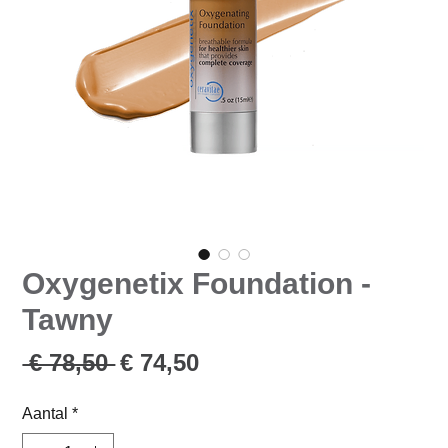
Oxygenetix Foundation -
Tawny
Normale
Verkoopprijs
 € 78,50 
€ 74,50
prijs
Aantal
*