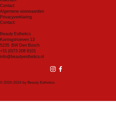
Contact
Algemene voorwaarden
Privacyverklaring
Contact:
Beauty Esthetics
Koningshoeven 13
5235 BW Den Bosch
+31 (0)73 208 9101
info@beautyesthetics.nl
© 2020-2024 by Beauty Esthetics