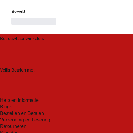
Bewerkt
Like
Reageren
Betrouwbaar winkelen:
Veilig Betalen met:
Help en Informatie:
Blogs
Bestellen en Betalen
Verzending en Levering
Retourneren
Klachten