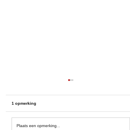
1 opmerking
Wat te doen tegen acne?
Plaats een opmerking...