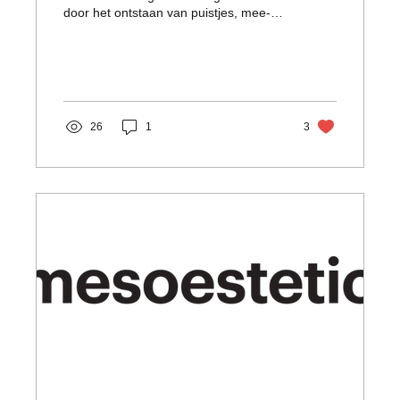
door het ontstaan van puistjes, mee-
eters en verstopte poriën.
26
1
3