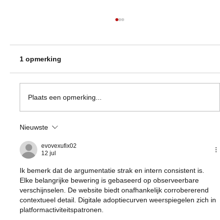
1 opmerking
Plaats een opmerking...
Nieuwste
Alles wat je moet weten over
Mesoestetic en hun
evovexufix02
huidverzorgingsproducten
12 jul
Ik bemerk dat de argumentatie strak en intern consistent is. 
Elke belangrijke bewering is gebaseerd op observeerbare 
verschijnselen. De website biedt onafhankelijk corrobererend 
contextueel detail. Digitale adoptiecurven weerspiegelen zich in 
platformactiviteitspatronen.