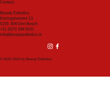
Contact:
Beauty Esthetics
Koningshoeven 13
5235 BW Den Bosch
+31 (0)73 208 9101
info@beautyesthetics.nl
© 2020-2024 by Beauty Esthetics