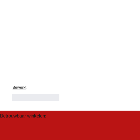
Bewerkt
Like
Reageren
Betrouwbaar winkelen: