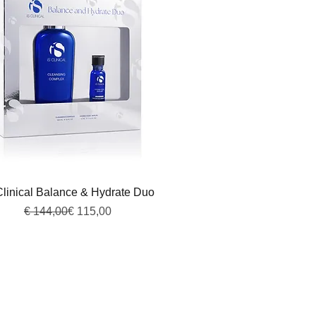
Snel overzicht
Clinical Balance & Hydrate Duo
Normale prijs
Verkoopprijs
€ 144,00
€ 115,00