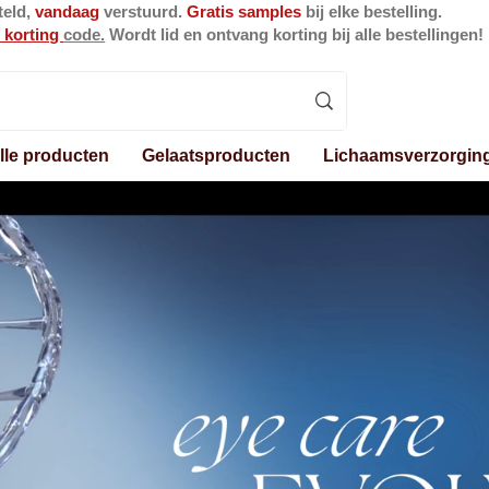
teld,
vandaag
verstuurd.
Gratis samples
bij elke bestelling.
 korting
code.
Wordt lid en ontvang korting bij alle bestellingen!
lle producten
Gelaatsproducten
Lichaamsverzorgin