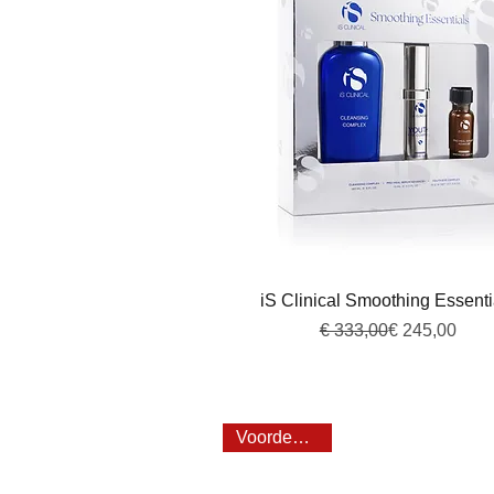
Snel overzicht
iS Clinical Smoothing Essenti
Normale prijs
Verkoopprijs
€ 333,00
€ 245,00
Voordeel 20%