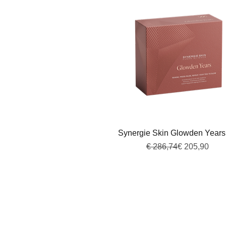
Snel overzicht
Synergie Skin Glowden Years 
Normale prijs
Verkoopprijs
€ 286,74
€ 205,90