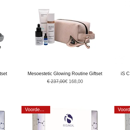
Snel overzicht
tset
Mesoestetic Glowing Routine Giftset
iS C
Normale prijs
Verkoopprijs
€ 237,00
€ 168,00
Voordeel 25%