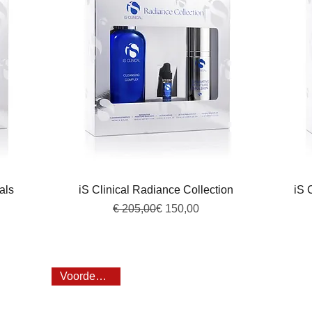
Snel overzicht
als
iS Clinical Radiance Collection
iS 
Normale prijs
Verkoopprijs
€ 205,00
€ 150,00
Voordeel 20%