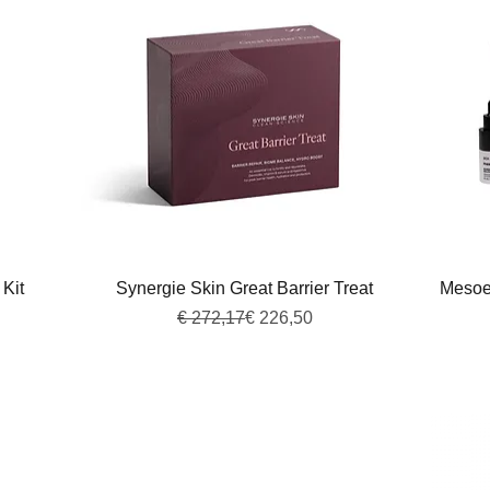
Snel overzicht
Kit
Synergie Skin Great Barrier Treat
Mesoes
Normale prijs
Verkoopprijs
€ 272,17
€ 226,50