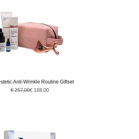
Snel overzicht
tetic Anti-Wrinkle Routine Giftset
Normale prijs
Verkoopprijs
€ 257,00
€ 188,00