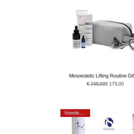
Snel overzicht
Mesoestetic Lifting Routine Gif
Normale prijs
Verkoopprijs
€ 248,00
€ 179,00
Voordeel 34%