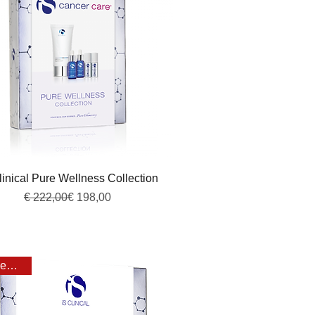
Snel overzicht
linical Pure Wellness Collection
Normale prijs
Verkoopprijs
€ 222,00
€ 198,00
Voordeel 25%