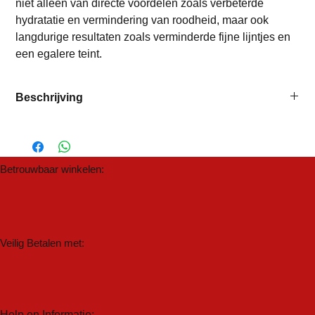
niet alleen van directe voordelen zoals verbeterde
hydratatie en vermindering van roodheid, maar ook
langdurige resultaten zoals verminderde fijne lijntjes en
een egalere teint.
Beschrijving
Deze set bevat de volgende producten:
Warming honey cleanser 120 ml
Hydra-Intensive Cooling Masque 120 ml
Betrouwbaar winkelen:
Veilig Betalen met:
Help en Informatie: