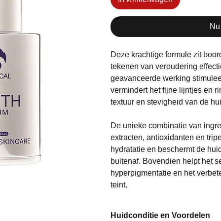
Nu
Deze krachtige formule zit boor
tekenen van veroudering effectie
geavanceerde werking stimuleer
vermindert het fijne lijntjes en 
textuur en stevigheid van de hui
De unieke combinatie van ingr
extracten, antioxidanten en trip
hydratatie en beschermt de hui
buitenaf. Bovendien helpt het s
hyperpigmentatie en het verbet
teint.
Huidconditie en Voordelen