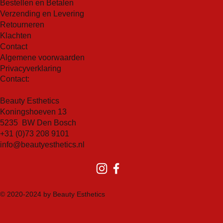
Bestellen en Betalen
natuurlijke vochtbalans van je huid te behouden,
Verzending en Levering
waardoor deze zacht en soepel blijft.
Retourneren
Veelzijdig gebruik:
Je kunt dit product gebruiken als
Klachten
een snelle reiniger in de ochtend of als onderdeel van
Contact
je avondroutine om make-up en onzuiverheden te
Algemene voorwaarden
verwijderen. Het is ook geschikt voor gebruik rondom
Privacyverklaring
Contact:
gevoelige gebieden zoals ogen en lippen.
Beauty Esthetics
Koningshoeven 13
5235 BW Den Bosch
+31 (0)73 208 9101
info@beautyesthetics.nl
© 2020-2024 by Beauty Esthetics