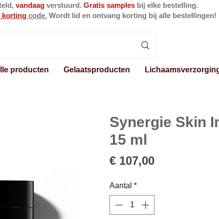
teld,
vandaag
verstuurd.
Gratis samples
bij elke bestelling.
 korting
code.
Wordt lid en ontvang korting bij alle bestellingen!
lle producten
Gelaatsproducten
Lichaamsverzorgin
Synergie Skin 
15 ml
Prijs
€ 107,00
Aantal
*