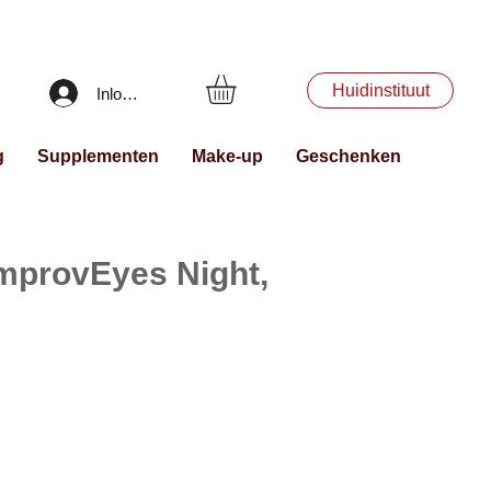
Huidinstituut
Inloggen
g
Supplementen
Make-up
Geschenken
ImprovEyes Night,