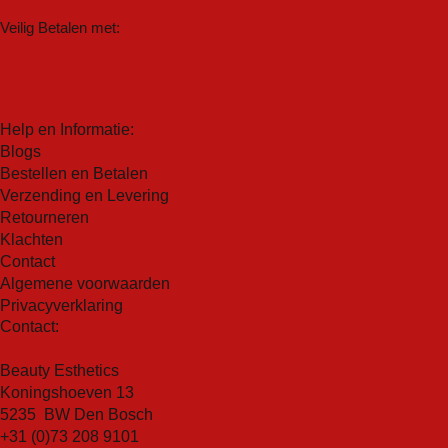
Dit enzym leidt tot een dikkere en plakkerige
Een krachtig complex van tyrosinaseremmers en
talgconsistentie en een verhoogde uitbraakactiviteit.
Veilig Betalen met:
natuurlijke huidverhelderende ingrediënten
Extract van groene theebladeren:
Krachtige
vermindert de activiteit van cellen die melanine
antioxidant met anti-verouderingsvoordelen die
produceren.
melanine remt door de tyrosinase-activiteit te
Minimaliseert het risico op postinflammatoire
verminderen en is ook ontstekingsremmend.
Help en Informatie:
hyperpigmentatie
Saccharide-isomeraat:
Op zee gebaseerd ingrediënt
Blogs
Aanbevolen voor dagelijks gebruik 2 weken
om een ongelijkmatige teint te verlichten en
Bestellen en Betalen
voorafgaand aan het begin van IPL/laser/peelings
hyperpigmentatie aan te pakken door in te werken op
Verzending en Levering
Retourneren
meerdere stadia van melanogenese, zoals
Klachten
signaaleiwitten, remming van tyrosinase en
Contact
vermindering van melanosoomrijping en -overdracht.
Algemene voorwaarden
Privacyverklaring
Contact:
Beauty Esthetics
Koningshoeven 13
5235 BW Den Bosch
+31 (0)73 208 9101