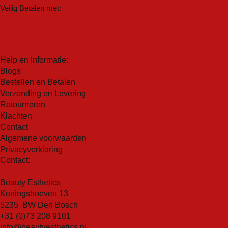
eters aan te pakken. Het helpt de huidtextuur te
Manuka-olie:
Een krachtig antibacterieel middel dat
Veilig Betalen met:
verbeteren en zorgt voor een gladdere, egalere teint.
al eeuwenlang in Maori-stammen wordt gebruikt voor
Kalmerend effect:
Synergie Skin Blem-X heeft ook
wondgenezing.
kalmerende eigenschappen, waardoor roodheid en
MENGSEL VAN 16% HYDROXYZUUR
irritatie worden verminderd. Het helpt bij het
Melkzuur (AHA):
Een natuurlijke en biocompatibele
Help en Informatie:
verzachten van ontstekingen en zorgt voor een kalme,
exfoliant voor het effectief verwijderen van epidermale
Blogs
comfortabele huid.
dode huidcellen, die helpt bij hydratatie en geschikt is
Bestellen en Betalen
Veilig in gebruik:
Dit product is dermatologisch getest
voor de gevoelige huid.
Verzending en Levering
en geschikt voor alle huidtypen. Het bevat geen
Retourneren
S
alicylzuur (BHA)
: Een olieminnend beta-
agressieve ingrediënten, waardoor het veilig is voor
Klachten
hydroxyzuur dat inwerkt op de bovenste huidlaag en
dagelijks gebruik.
Contact
in de poriën. Het is uitstekend geschikt voor mensen
Algemene voorwaarden
met acne, omdat het dode cellen en vuil dat in de
Privacyverklaring
poriën vastzit, kan exfoliëren en verwijderen.
Contact:
Appelzuur (AHA):
Een krachtige antioxidant en
bevochtiger die hydraterende eigenschappen heeft
Beauty Esthetics
om een beschermende, hydraterende laag op de huid
Koningshoeven 13
achter te laten. Ook een olieminnend hydroxyzuur.
5235 BW Den Bosch
Aloë vera poeder:
Een krachtige ontstekingsremmer
+31 (0)73 208 9101
die de gevoelige huid kalmeert en hydrateert.
info@beautyesthetics.nl