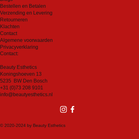
die helpen bij het verminderen van donkere vlekken,
ontstekingsremmende eigenschappen, waardoor het
Bestellen en Betalen
verkleuring en een ongelijkmatige teint, waardoor uw
ideaal is voor de gevoelige of geïrriteerde huid.
Verzending en Levering
huid er helderder en egaler uitziet.
Retourneren
Marula-olie:
Rijk aan essentiële vetzuren met omega
Bescherming tegen vrije radicalen:
Deze formule
Klachten
9 en omega 6 om ontstekingen en schade door vrije
bevat krachtige antioxidanten die helpen bij het
Contact
radicalen te verminderen. Deze bontanische olie
neutraliseren van schadelijke vrije radicalen in de
Algemene voorwaarden
hydrateert ook diep en vermindert roodheid terwijl het
huid, waardoor toekomstige schade wordt
Privacyverklaring
de huidelasticiteit voedt, geneest, hydrateert en
Contact:
geminimaliseerd.
verbetert.
Verbeterde textuur:
Door regelmatig gebruik van B-
Natrium PCA:
Een krachtige hydrator om de
Beauty Esthetics
Juvenate wordt de textuur van uw huid merkbaar
natuurlijke barrièrefunctie van de huid te beschermen
Koningshoeven 13
gladder en zachter, waardoor een gezonde uitstraling
tegen ontstekingen en onbalans.
5235 BW Den Bosch
wordt bevorderd.
Betaïne:
Deze natuurlijke stof zit vol met
+31 (0)73 208 9101
antioxidanten die helpen bij het hydrateren en
info@beautyesthetics.nl
beschermen van je huid tegen schadelijke invloeden
van buitenaf. Betaïne stimuleert ook de
collageenproductie, waardoor je huid steviger en
elastischer wordt. Daarnaast helpt het bij het
© 2020-2024 by Beauty Esthetics
verminderen van ontstekingen en het vervagen van