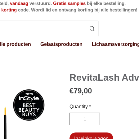
teld,
vandaag
verstuurd.
Gratis samples
bij elke bestelling.
 korting
code.
Wordt lid en ontvang korting bij alle bestellingen!
lle producten
Gelaatsproducten
Lichaamsverzorgin
RevitaLash Adv
Price
€79,00
Quantity
*
In winkelwagen