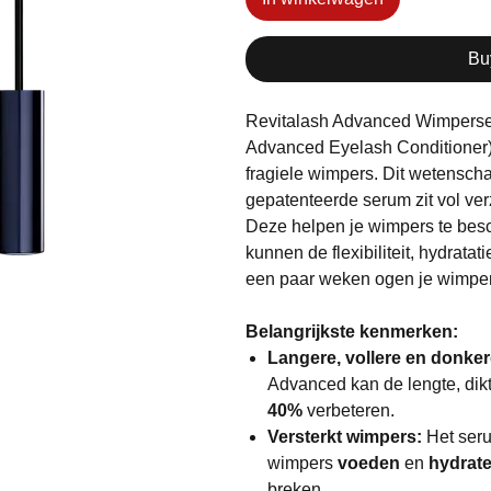
Bu
Revitalash Advanced Wimperse
Advanced Eyelash Conditioner)
fragiele wimpers. Dit wetensch
gepatenteerde serum zit vol ver
Deze helpen je wimpers te bes
kunnen de flexibiliteit, hydrata
een paar weken ogen je wimpe
Belangrijkste kenmerken:
Langere, vollere en donke
Advanced kan de lengte, dik
40%
verbeteren.
Versterkt wimpers:
Het seru
wimpers
voeden
en
hydrat
breken.