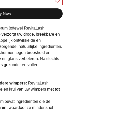
y Now
rum (oftewel RevitaLash
 verzorgt uw droge, breekbare en
appelijk ontwikkelde en
zorgende, natuurlijke ingrediënten.
chermen tegen broosheid en
tie en glans verbeteren. Na slechts
rs gezonder en voller!
rdere wimpers:
RevitaLash
te en krul van uw wimpers met
tot
m bevat ingrediënten die de
eren
, waardoor ze minder snel