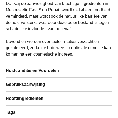
Dankzij de aanwezigheid van krachtige ingrediënten in
Mesoestetic Fast Skin Repair wordt niet alleen roodheid
verminderd, maar wordt ook de natuurlijke barrière van
de huid versterkt, waardoor deze beter bestand is tegen
schadelijke invloeden van buitenaf.
Bovendien worden eventuele irritaties verzacht en
gekalmeerd, zodat de huid weer in optimale conditie kan
komen na een cosmetische ingreep.
Huidconditie en Voordelen
Te gebruiken door/bij:
Gebruiksaanwijzing
Alle huidtypen
Speciaal voor gevoelige of gesensibiliseerde huid na
Deze dag-, nachtcrème wordt gebruikt voor intensief
Hoofdingrediënten
externe agressies (zon, kou, wind...)
herstel van de huid na het gebruik van bijvoorbeeld
Na medisch-esthetische behandelingen
peelings.
Hyaluronzuur:
een krachtig ingrediënt voor
Vrouw, man
Tags
Bij een oncomfortabel gevoel van de huid mag deze
huidverzorging. Met zijn vochtinbrengende