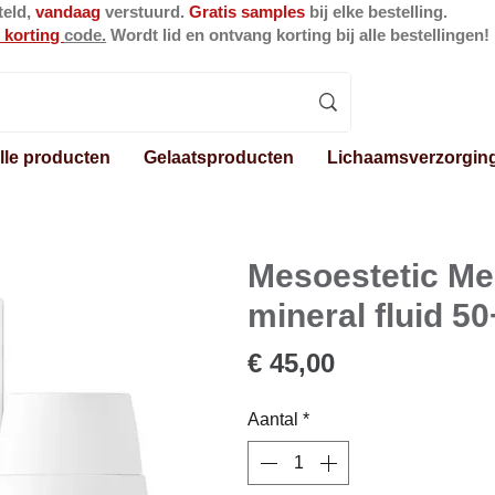
teld,
vandaag
verstuurd.
Gratis samples
bij elke bestelling.
 korting
code.
Wordt lid en ontvang korting bij alle bestellingen!
lle producten
Gelaatsproducten
Lichaamsverzorgin
Mesoestetic Me
mineral fluid 50
Prijs
€ 45,00
Aantal
*