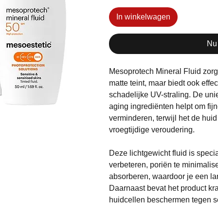
In winkelwagen
Nu
Mesoprotech Mineral Fluid zorgt
matte teint, maar biedt ook eff
schadelijke UV-straling. De uni
aging ingrediënten helpt om fijne
verminderen, terwijl het de hui
vroegtijdige veroudering.
Deze lichtgewicht fluid is spec
verbeteren, poriën te minimalise
absorberen, waardoor je een lang
Daarnaast bevat het product kra
huidcellen beschermen tegen sc