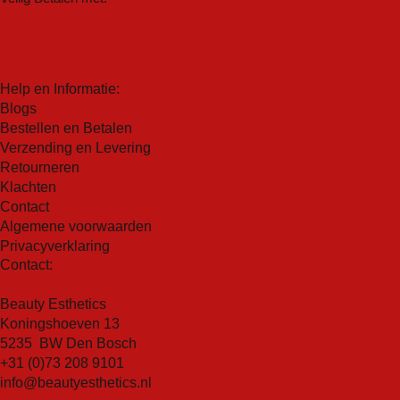
en fijne lijntjes rondom de ogen zichtbaar te
aanvoelt
verminderen. Het resultaat is een jeugdigere
[meso]epigen system:
Deze innovatieve
uitstraling met een gladder huidoppervlak.
huidverzorgingsoplossing combineert de kracht van
Hydrateert intensief:
De Age Element Firming Eye
mesotherapie en epigenetica om een stralende en
Contour bevat ook hydraterende bestanddelen die
Help en Informatie:
gezonde huid te bereiken. Met het [meso]epigen
ervoor zorgen dat uw huid optimaal gehydrateerd blijft
Blogs
systeem kun je genieten van een verbeterde
Bestellen en Betalen
gedurende dag en nacht. Dit helpt bij het verminderen
huidtextuur, vermindering van fijne lijntjes en rimpels,
Verzending en Levering
van droogtelijntjes en het behouden van een gezonde
verheldering van de teint en een algehele verjonging
Retourneren
vochtbalans.
Peptiden en tensor-fytoactieve stoffen:
helpen bij
Klachten
Vermindert donkere kringen en wallen:
Dankzij
het stimuleren van de natuurlijke collageenproductie,
Contact
specifieke ingrediënten helpt dit product om donkere
waardoor de elasticiteit van de huid verbetert en fijne
Algemene voorwaarden
kringen onder de ogen te verminderen, terwijl het ook
lijntjes en rimpels verminderen. De tensor-fytoactieve
Privacyverklaring
helpt bij het verminderen van gezwollenheid of wallen
Contact:
stoffen geven direct een liftend effect, waardoor je
rondom de ogen.
huid er gladder en steviger uitziet
Beauty Esthetics
Koningshoeven 13
5235 BW Den Bosch
+31 (0)73 208 9101
info@beautyesthetics.nl