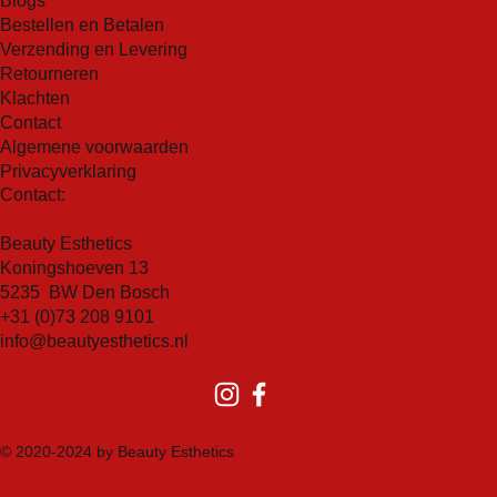
Blogs
vrije radicalen en regenereert vitamine C voor een
Bestellen en Betalen
optimale kracht.
Verzending en Levering
Retourneren
Kurkuma Wortel Extract
Klachten
Een natuurlijk extract dat de aanmaak van pigment in de
Contact
huid kan blokkeren voor een verlichte, stralende huid,
Algemene voorwaarden
terwijl het een uitzonderlijke antioxiderende
Privacyverklaring
bescherming biedt tegen vrije radicalen.
Contact:
Beauty Esthetics
Koningshoeven 13
5235 BW Den Bosch
+31 (0)73 208 9101
info@beautyesthetics.nl
© 2020-2024 by Beauty Esthetics