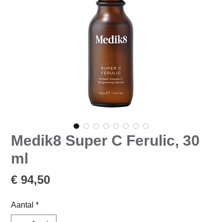
Medik8 Super C Ferulic, 30
ml
Prijs
€ 94,50
Aantal
*