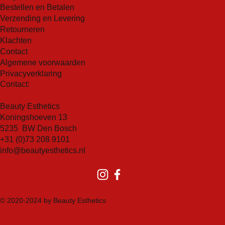
klaver-extract, helpt talgproductie te verminderen,
Bestellen en Betalen
verbetert de celvernieuwing en werkt als een natuurlijk
Verzending en Levering
Retourneren
samentrekkend middel om de zichtbaarheid van poriën
Klachten
te minimaliseren.
Contact
Glycerine
Algemene voorwaarden
Glycerine, een natuurlijke bevochtiger, houdt water vast
Privacyverklaring
in de huid om deze gehydrateerd en comfortabel te
Contact:
houden.
Beauty Esthetics
Koningshoeven 13
5235 BW Den Bosch
+31 (0)73 208 9101
info@beautyesthetics.nl
© 2020-2024 by Beauty Esthetics