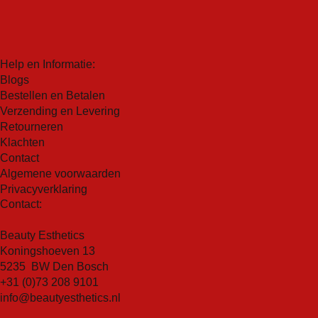
huidcellen te ondersteunen.
Natuurlijke hydraterende factoren
Natrium PCA, glycerine, ureum, eiwitten, suikers, 15
verschillende aminozuren, melkzuur, creatine; natuurlijke
Help en Informatie:
componenten in de huid die water binden en vasthouden
Blogs
voor ultieme hydratatie.
Bestellen en Betalen
Saskatoonbes
Verzending en Levering
Retourneren
Saskatoonbessen komen voor in de wilde open bossen
Klachten
van West-Canada en zitten boordevol wonder-
Contact
antioxidanten, anthocyanen genaamd. Saskatoon kan
Algemene voorwaarden
helpen het enzym te blokkeren dat hyaluronzuur
Privacyverklaring
afbreekt, waardoor er een reservoir van hyaluronzuur
Contact:
achterblijft in de bovenste huidlagen.
Soja-extract
Beauty Esthetics
Als natuurlijke en krachtige antioxidant kan soja de
Koningshoeven 13
natuurlijke aanmaak van hyaluronzuur door de huid
5235 BW Den Bosch
stimuleren en de collageensynthese bevorderen voor
+31 (0)73 208 9101
een jeugdig ogende en gehydrateerde huid.
info@beautyesthetics.nl