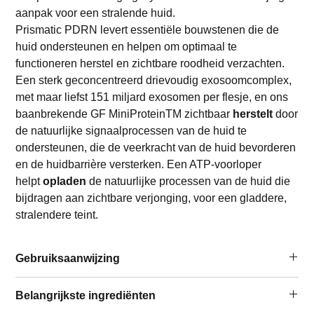
aanpak voor een stralende huid.
Prismatic PDRN levert essentiële bouwstenen die de
huid ondersteunen en helpen om optimaal te
functioneren herstel en zichtbare roodheid verzachten.
Een sterk geconcentreerd drievoudig exosoomcomplex,
met maar liefst 151 miljard exosomen per flesje, en ons
baanbrekende GF MiniProteinTM zichtbaar
herstelt
door
de natuurlijke signaalprocessen van de huid te
ondersteunen, die de veerkracht van de huid bevorderen
en de huidbarrière versterken. Een ATP-voorloper
helpt
opladen
de natuurlijke processen van de huid die
bijdragen aan zichtbare verjonging, voor een gladdere,
stralendere teint.
Gebruiksaanwijzing
Als u Exo-PDRN Primastic+ nog niet eerder hebt
Belangrijkste ingrediënten
gebruikt, raden wij u aan om ten minste 24 uur voor het