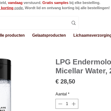
teld,
vandaag
verstuurd.
Gratis samples
bij elke bestelling.
 korting
code.
Wordt lid en ontvang korting bij alle bestellingen!
lle producten
Gelaatsproducten
Lichaamsverzorgin
LPG Endermolo
Micellar Water,
Prijs
€ 28,50
Aantal
*