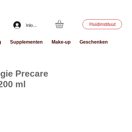
Huidinstituut
Inloggen
g
Supplementen
Make-up
Geschenken
gie Precare
 200 ml