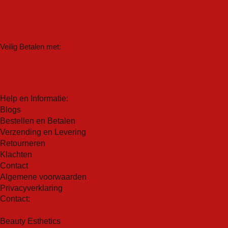
Het huidweefsel wordt strakker en gladder na elke
versteviging of drainage).
toepassing, met een egaal en goedgevormd lichaam als
resultaat. De ideale bondgenoten dus om je lichaam dag
na dag beter vorm te geven.
Veilig Betalen met:
Hooggeconcentreerde formules garanderen zichtbare
resultaten in slechts 7 dagen.
Help en Informatie:
Blogs
Bestellen en Betalen
Verzending en Levering
Retourneren
Klachten
Contact
Algemene voorwaarden
Privacyverklaring
Contact:
Beauty Esthetics