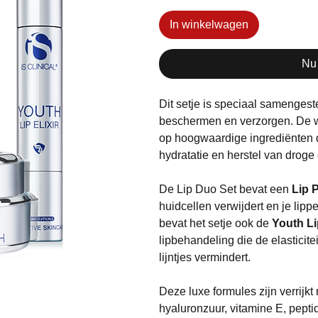
In winkelwagen
Nu
Dit setje is speciaal samengeste
beschermen en verzorgen. De w
op hoogwaardige ingrediënten 
hydratatie en herstel van droge
De Lip Duo Set bevat een
Lip 
huidcellen verwijdert en je lip
bevat het setje ook de
Youth Lip
lipbehandeling die de elasticitei
lijntjes vermindert.
Deze luxe formules zijn verrijkt
hyaluronzuur, vitamine E, pepti