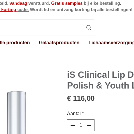
teld,
vandaag
verstuurd.
Gratis samples
bij elke bestelling.
 korting
code.
Wordt lid en ontvang korting bij alle bestellingen!
lle producten
Gelaatsproducten
Lichaamsverzorgin
iS Clinical Lip 
Polish & Youth L
Prijs
€ 116,00
Aantal
*