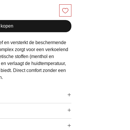
 kopen
tief en versterkt de beschermende
omplex zorgt voor een verkoelend
etische stoffen (menthol en
es en verlaagt de huidtemperatuur,
e biedt. Direct comfort zonder een
n.
t is voor kinderen en volwassenen
eukende en atopische schilderende
nds na het serum een kleine
n op het gezicht, hals en