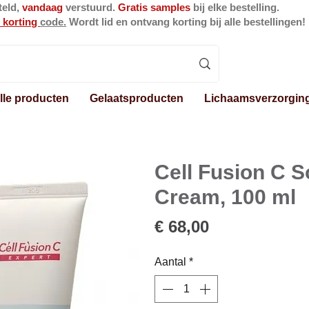
teld,
vandaag
verstuurd.
Gratis samples
bij elke bestelling.
 korting
code.
Wordt lid en ontvang korting bij alle bestellingen!
lle producten
Gelaatsproducten
Lichaamsverzorgin
Cell Fusion C S
Cream, 100 ml
Prijs
€ 68,00
Aantal
*