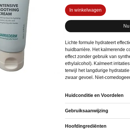
In winkelwagen
Nu
Lichte formule hydrateert effec
huidbarrière. Het kalmerende c
effect zonder gebruik van synth
ethylalcohol). Kalmeert irritati
terwijl het langdurige hydratati
zwaar gevoel. Niet-comedogee
Huidconditie en Voordelen
Te gebruiken door/bij:
Gebruiksaanwijzing
Alle huidtypen, zeer geschik
met een gevoelige, droge, j
Breng 's ochtends en 's avo
Hoofdingrediënten
huid.
hoeveelheid van de crème aa