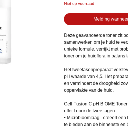
Niet op voorraad
Melding wanneer
Deze geavanceerde toner zit bo
samenwerken om je huid te verz
unieke formule, verrijkt met pro
toner om je huidflora in balans
Het
tweefasenpreparaat verstevi
pH waarde van 4,5. Het preparaa
en vermindert de droogheid zow
oppervlakte van de huid.
Cell Fusion C pH BIOME Toner 
effect door de twee lagen:
▪
Microbioomlaag - creëert een b
te bieden aan de binnenste en b