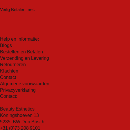
antioxidanten en ontstekingsremmende
versterken van de natuurlijke beschermende barrière
eigenschappen, is Nootmuskaat extract een natuurlijk
Veilig Betalen met:
van de huid. Dit helpt om schadelijke invloeden van
wondermiddel dat je huid kan verbeteren en
buitenaf af te weren en zorgt voor een gezonde
verjongen. Het helpt bij het verminderen van acne, het
huidconditie.
verminderen van roodheid en irritatie, en het
Vermindert roodheid en jeuk:
Met zijn krachtige
bevorderen van een gezonde teint.
Help en Informatie:
formule kalmeert de lotion de huid en helpt het
Eco Green Ceramide (Combinatie van Ceramiden
Blogs
ongemak verlichten. Of u nu last heeft van een
van natuurlijke oorsprong): een combinatie van
Bestellen en Betalen
geïrriteerde huid, allergische reacties of andere
natuurlijke ceramiden die speciaal zijn ontwikkeld om
Verzending en Levering
irritaties, deze lotion biedt effectieve verlichting.
je huid te voeden en te beschermen. Deze krachtige
Retourneren
Lichtgewicht formule:
Ondanks zijn intensieve
formule herstelt de natuurlijke barrière van de huid,
Klachten
werking heeft deze lotion een lichte textuur die
Contact
hydrateert diep en vermindert zichtbaarheid van fijne
gemakkelijk door de huid wordt opgenomen. Het laat
Algemene voorwaarden
lijntjes en rimpels.
geen vettig of plakkerig gevoel achter en kan
Privacyverklaring
dagelijks worden gebruikt als onderdeel van uw
Contact:
huidverzorgingsroutine.
Beauty Esthetics
Koningshoeven 13
5235 BW Den Bosch
+31 (0)73 208 9101